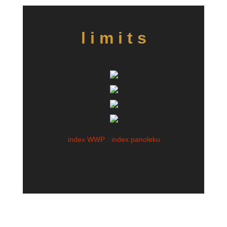
l i m i t s
·
index WWP
index panoleku